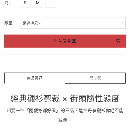
S
M
L
尺寸
數量
加入購物車
商品資訊
尺寸表
經典襯衫剪裁 × 街頭隨性態度
想要一件「隨便穿都好看」的單品？這件丹寧襯衫你絕不能
錯過。