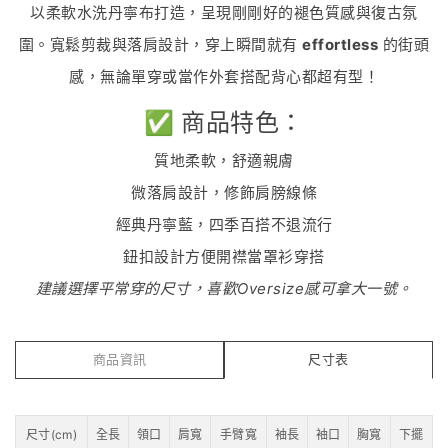
以柔軟水洗丹寧布打造，呈現剛剛好的褪色質感與復古氛
圍。寬鬆剪裁與落肩設計，穿上瞬間就有
effortless
的街頭
感，無論單穿或當作外套搭配背心都超有型！
✅ 商品特色：
質地柔軟，舒適親膚
微落肩設計，修飾肩膀線條
經典丹寧藍，四季百搭不退流行
鈕扣設計方便開襟當罩衫穿搭
建議選擇平常穿的尺寸，喜歡Oversize感可拿大一號。
商品資訊
尺寸表
尺寸(cm)
全長
領口
肩寬
手臂寬
袖長
袖口
胸寬
下擺