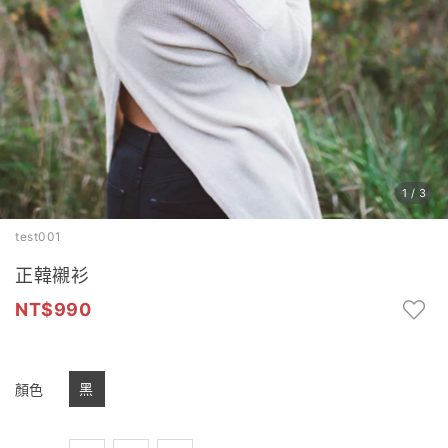
1
/
3
test001
正韓襯衫
990
黑
顏色